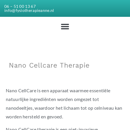
06 – 51 00 13 67
info@fysiotherapieanne.nl
Nano Cellcare Therapie
Nano CellCare is een apparaat waarmee essentiële
natuurlijke ingrediënten worden omgezet tot
nanodeeltjes, waardoor het lichaam tot op celniveau kan
worden hersteld en gevoed.
Nano CellCare therapie is een niet-invasieve